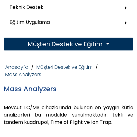
Teknik Destek
Eğitim Uygulama
Müşteri Destek ve Eğitim
Anasayfa
/
Müşteri Destek ve Eğitim
/
Mass Analyzers
Mass Analyzers
Mevcut LC/MS cihazlarında bulunan en yaygın kütle
analizörleri bu modülde sunulmaktadır: tekli ve
tandem kuadrupol, Time of Flight ve Ion Trap.